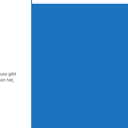
uss gibt
en hat,