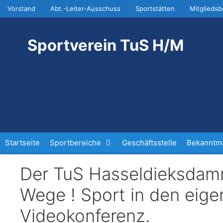
Zum
Vorstand
Abt.-Leiter-Ausschuss
Sportstätten
Mitgliedsb
Inhalt
springen
Sportverein TuS H/M
Startseite
Sportbereiche
Geschäftsstelle
Bekanntma
Der TuS Hasseldieksdam
Wege ! Sport in den eig
Videokonferenz.