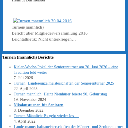
Kategorien
Turnen(männlich)
Bericht über Mitgliederversammlung 2016
Leichtathletik: Nicht unterkriegen…
Turnen (männlich) Berichte
Kieler-Woche-Pokal der Seniorenturner am 20. Juni 2026 – eine
Tradition lebt weiter
7. Juli 2026
Turnen: Landeseinzelmeisterschaften der Seniorenturner 2025
22. April 2025
Turnen männlich: Heinz Nienhüser feierte 90. Geburtstag
19. November 2024
Nikolausturnen für Senioren
8. Dezember 2022
Turnen Männlich: Es geht wieder los …
4. April 2022
Landesmannschaftsmeisterschaften der Männer- und Seniorenturner