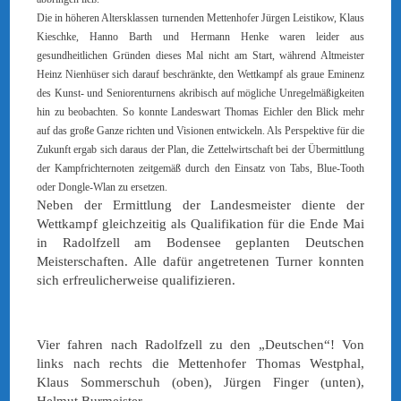
Die in höheren Altersklassen turnenden Mettenhofer Jürgen Leistikow, Klaus
Kieschke, Hanno Barth und Hermann Henke waren leider aus
gesundheitlichen Gründen dieses Mal nicht am Start, während Altmeister
Heinz Nienhüser sich darauf beschränkte, den Wettkampf als graue Eminenz
des Kunst- und Seniorenturnens akribisch auf mögliche Unregelmäßigkeiten
hin zu beobachten. So konnte Landeswart Thomas Eichler den Blick mehr
auf das große Ganze richten und Visionen entwickeln. Als Perspektive für die
Zukunft ergab sich daraus der Plan, die Zettelwirtschaft bei der Übermittlung
der Kampfrichternoten zeitgemäß durch den Einsatz von Tabs, Blue-Tooth
oder Dongle-Wlan zu ersetzen.
Neben der Ermittlung der Landesmeister diente der
Wettkampf gleichzeitig als Qualifikation für die Ende Mai
in Radolfzell am Bodensee geplanten Deutschen
Meisterschaften. Alle dafür angetretenen Turner konnten
sich erfreulicherweise qualifizieren.
Vier fahren nach Radolfzell zu den „Deutschen“! Von
links nach rechts die Mettenhofer Thomas Westphal,
Klaus Sommerschuh (oben), Jürgen Finger (unten),
Helmut Burmeister