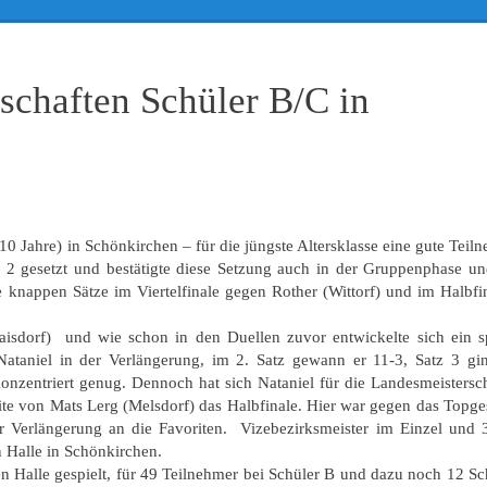
rschaften Schüler B/C in
10 Jahre) in Schönkirchen – für die jüngste Altersklasse eine gute Teil
s. 2 gesetzt und bestätigte diese Setzung auch in der Gruppenphase u
 knappen Sätze im Viertelfinale gegen Rother (Wittorf) und im Halbfi
Raisdorf) und wie schon in den Duellen zuvor entwickelte sich ein 
 Nataniel in der Verlängerung, im 2. Satz gewann er 11-3, Satz 3 gi
nzentriert genug. Dennoch hat sich Nataniel für die Landesmeistersch
Seite von Mats Lerg (Melsdorf) das Halbfinale. Hier war gegen das Topg
r Verlängerung an die Favoriten. Vizebezirksmeister im Einzel und 3
n Halle in Schönkirchen.
 Halle gespielt, für 49 Teilnehmer bei Schüler B und dazu noch 12 Sc