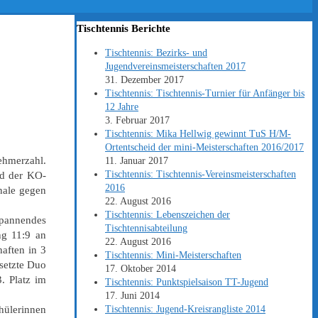
Tischtennis Berichte
Tischtennis: Bezirks- und
Jugendvereinsmeisterschaften 2017
31. Dezember 2017
Tischtennis: Tischtennis-Turnier für Anfänger bis
12 Jahre
3. Februar 2017
Tischtennis: Mika Hellwig gewinnt TuS H/M-
Ortentscheid der mini-Meisterschaften 2016/2017
nehmerzahl.
11. Januar 2017
Tischtennis: Tischtennis-Vereinsmeisterschaften
nd der KO-
2016
nale gegen
22. August 2016
Tischtennis: Lebenszeichen der
spannendes
Tischtennisabteilung
ng 11:9 an
22. August 2016
aften in 3
Tischtennis: Mini-Meisterschaften
esetzte Duo
17. Oktober 2014
. Platz im
Tischtennis: Punktspielsaison TT-Jugend
17. Juni 2014
hülerinnen
Tischtennis: Jugend-Kreisrangliste 2014