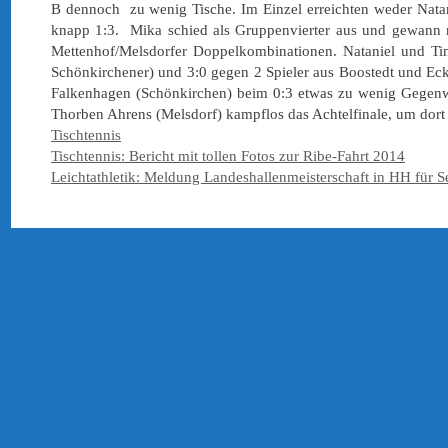
B dennoch zu wenig Tische. Im Einzel erreichten weder Natan
knapp 1:3. Mika schied als Gruppenvierter aus und gewann n
Mettenhof/Melsdorfer Doppelkombinationen. Nataniel und Tin
Schönkirchener) und 3:0 gegen 2 Spieler aus Boostedt und Eck
Falkenhagen (Schönkirchen) beim 0:3 etwas zu wenig Gegenw
Thorben Ahrens (Melsdorf) kampflos das Achtelfinale, um dort
Kategorien
Tischtennis
Tischtennis: Bericht mit tollen Fotos zur Ribe-Fahrt 2014
Leichtathletik: Meldung Landeshallenmeisterschaft in HH für S