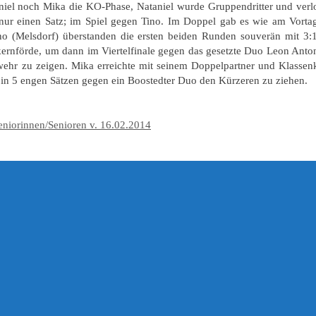
iel noch Mika die KO-Phase, Nataniel wurde Gruppendritter und verlo
ur einen Satz; im Spiel gegen Tino. Im Doppel gab es wie am Vortag
o (Melsdorf) überstanden die ersten beiden Runden souverän mit 3:
ernförde, um dann im Viertelfinale gegen das gesetzte Duo Leon Anton 
ehr zu zeigen. Mika erreichte mit seinem Doppelpartner und Klasse
 in 5 engen Sätzen gegen ein Boostedter Duo den Kürzeren zu ziehen.
eniorinnen/Senioren v. 16.02.2014