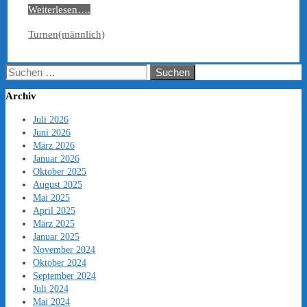
Weiterlesen….
Kategorien
Turnen(männlich)
Suchen
nach:
Archiv
Juli 2026
Juni 2026
März 2026
Januar 2026
Oktober 2025
August 2025
Mai 2025
April 2025
März 2025
Januar 2025
November 2024
Oktober 2024
September 2024
Juli 2024
Mai 2024