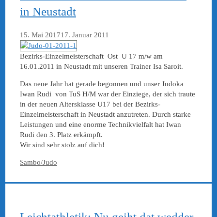
in Neustadt
15. Mai 2017
17. Januar 2011
Bezirks-Einzelmeisterschaft Ost U 17 m/w am
16.01.2011 in Neustadt mit unseren Trainer Isa Saroit.
Das neue Jahr hat gerade begonnen und unser Judoka
Iwan Rudi von TuS H/M war der Einziege, der sich traute
in der neuen Altersklasse U17 bei der Bezirks-
Einzelmeisterschaft in Neustadt anzutreten. Durch starke
Leistungen und eine enorme Technikvielfalt hat Iwan
Rudi den 3. Platz erkämpft.
Wir sind sehr stolz auf dich!
Kategorien
Sambo/Judo
Leichtathletik: Nu geiht dat wedder