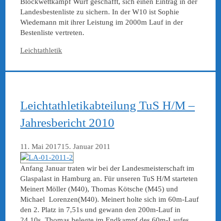
Blockwettkampf Wurf geschafft, sich einen Eintrag in der
Landesbestenliste zu sichern. In der W10 ist Sophie
Wiedemann mit ihrer Leistung im 2000m Lauf in der
Bestenliste vertreten.
Kategorien
Leichtathletik
Leichtathletikabteilung TuS H/M –
Jahresbericht 2010
11. Mai 2017
15. Januar 2011
Anfang Januar traten wir bei der Landesmeisterschaft im
Glaspalast in Hamburg an. Für unseren TuS H/M starteten
Meinert Möller (M40), Thomas Kötsche (M45) und
Michael Lorenzen(M40). Meinert holte sich im 60m-Lauf
den 2. Platz in 7,51s und gewann den 200m-Lauf in
24,10s. Thomas belegte im Endkampf des 60m-Laufes