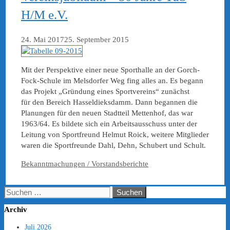
H/M e.V.
24. Mai 2017
25. September 2015
Mit der Perspektive einer neue Sporthalle an der Gorch-
Fock-Schule im Melsdorfer Weg fing alles an. Es begann
das Projekt „Gründung eines Sportvereins“ zunächst
für den Bereich Hasseldieksdamm. Dann begannen die
Planungen für den neuen Stadtteil Mettenhof, das war
1963/64. Es bildete sich ein Arbeitsausschuss unter der
Leitung von Sportfreund Helmut Roick, weitere Mitglieder
waren die Sportfreunde Dahl, Dehn, Schubert und Schult.
Kategorien
Bekanntmachungen / Vorstandsberichte
Suchen
nach:
Archiv
Juli 2026