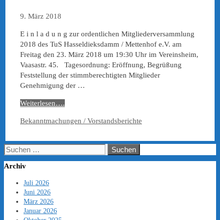
9. März 2018
E i n l a d u n g zur ordentlichen Mitgliederversammlung
2018 des TuS Hasseldieksdamm / Mettenhof e.V. am
Freitag den 23. März 2018 um 19:30 Uhr im Vereinsheim,
Vaasastr. 45. Tagesordnung: Eröffnung, Begrüßung
Feststellung der stimmberechtigten Mitglieder
Genehmigung der …
Weiterlesen….
Kategorien
Bekanntmachungen / Vorstandsberichte
Suchen
nach:
Archiv
Juli 2026
Juni 2026
März 2026
Januar 2026