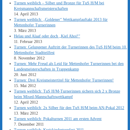
Turnen weiblich – Silber und Bronze für TuS H/M bei
Kreismannschaftsmeisterschaften
14. April 2013
Turnen weiblich: „Goldener“ Wettkampfauftakt 2013 für
Mettenhofer Turnerinnen
3. März 2013
Helau und Alaaf oder doch „Kiel Ahoi!“
11. Februar 2013
Turnen: Gelungener Auftritt der Turnerinnen des TuS H/M beim 10.
Mettenhofer Stadtteilfest
8. November 2012
Turnen: Mehr Freud als Leid für Mettenhofer Turnerinnen bei den
Landesmeisterschaften in Trappenkamp
20. Juni 2012
Turnen: Drei Kreismeistertitel für Mettenhofer Turnerinnen!
15. Mai 2012
Turnen weiblich: TuS H/M-Turnerinnen sichern sich 2 x Bronze
beim Mixed-Mannschaftswettkampf
12. April 2012
Turnen weiblich: 2x Silber für den TuS H/M beim AN-Pokal 2012
13. März 2012
Turnen weiblich: Pokalturnen 2011 am ersten Advent
7. Dezember 2011
Turnen weiblich: Kreiskinderturnfest 2011