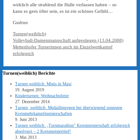
wirklich alle strahlend die Halle verlassen haben – so
kann es gern öfter sein, es ist ein schönes Gefühl…
Gudrun
Kategorien
Turnen(weiblich)
Volleyball-Damenmannschaft aufgestiegen (13.04.2008)
Mettenhofer Turnerinnen auch im Einzelwettkampf
erfolgreich
Turnen(weiblich) Berichte
Turnen weiblich: Minis in Maxi
19. August 2019
Kinderturnen: Weihnachtsfeier
27. Dezember 2014
Turnen, weiblich: Medaillenregen bei überwiegend sonnigen
Kreismehrkampfmeisterschaften
9. Juni 2013
Turnen weiblich: „Turnmarathon“ Kreismeisterschaft erfolgreich
absolviert – 2 Kreismeistertitel!
3. Mai 2013